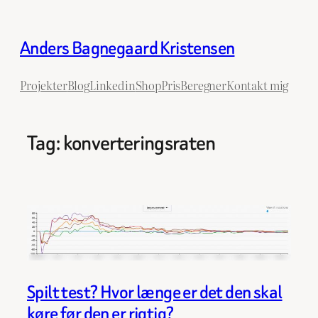
Spring
til
Anders Bagnegaard Kristensen
indhold
Projekter
Blog
Linkedin
ShopPrisBeregner
Kontakt mig
Tag:
konverteringsraten
Spilt test? Hvor længe er det den skal
køre før den er rigtig?