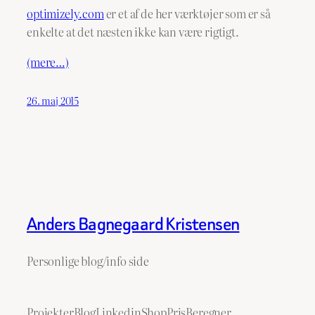
optimizely.com
er et af de her værktøjer som er så
enkelte at det næsten ikke kan være rigtigt.
(mere…)
26. maj 2015
Anders Bagnegaard Kristensen
Personlige blog/info side
Projekter
Blog
Linkedin
ShopPrisBeregner