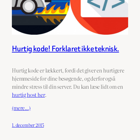
Hurtig kode! Forklaret ikke teknisk.
Hurtig kode er lækkert, fordi det giver en hurtigere
hjemmeside for dine besøgende, og derfor også
mindre stress til din server. Du kan læse lidt om en
hurtig host her
.
(mere…)
1. december 2015