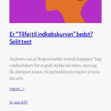
Er “Tilføj til indkøbskurven” bedst?
Split test
Jeg hørte om at Mogens møller testede knappen “læg
i indkøbskurv for et godt stykke tid siden, men jeg
fik aldrig set testen. Så jeg besluttede mig for at teste
det selv.
(mere…)
14. juni 2015