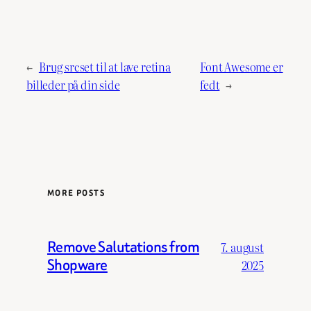
←
Brug srcset til at lave retina
Font Awesome er
billeder på din side
fedt
→
MORE POSTS
Remove Salutations from
7. august
Shopware
2025