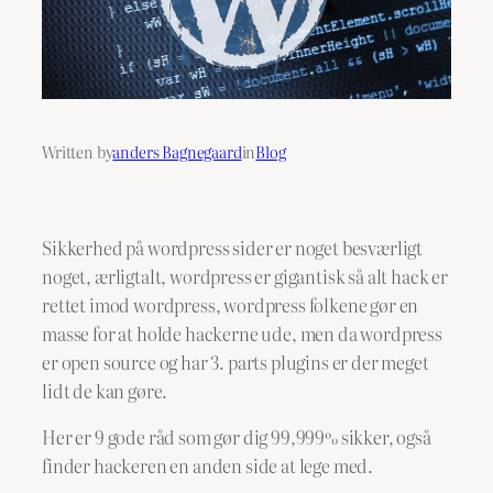
Written by
anders Bagnegaard
in
Blog
Sikkerhed på wordpress sider er noget besværligt
noget, ærligtalt, wordpress er gigantisk så alt hack er
rettet imod wordpress, wordpress folkene gør en
masse for at holde hackerne ude, men da wordpress
er open source og har 3. parts plugins er der meget
lidt de kan gøre.
Her er 9 gode råd som gør dig 99,999% sikker, også
finder hackeren en anden side at lege med.