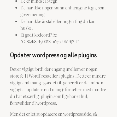
De er mindst 15 tegn
De har ikke nogen sammenhængene tegn, som
giver mening
De har ikke årstal eller nogen ting du kan
huske.
Et godt kodeord? fx:
“Gf8Qk8c1y00!STaY@e9M9(2U”
Opdater wordpress og alle plugins
Det er vigtigt fordi der engang imellem er nogen
store fejl i WordPress eller i plugins. Dette er mindre
vigtigt end mange gør det til, generelt er det mindre
vigtigt at opdatere end mange fortæller, med mindre
du har et særligt plugin som lige har et hul,
fx revslider til wordpress.
Men det er let at opdatere en wordpress side, så