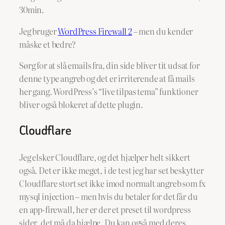
30min.
Jeg bruger
WordPress Firewall 2
– men du kender
måske et bedre?
Sørg for at slå emails fra, din side bliver tit udsat for
denne type angreb og det er irriterende at få mails
her gang. WordPress’s “live tilpas tema” funktioner
bliver også blokeret af dette plugin.
Cloudflare
Jeg elsker Cloudflare, og det hjælper helt sikkert
også. Det er ikke meget, i de test jeg har set beskytter
Cloudflare stort set ikke imod normalt angreb som fx
mysql injection – men hvis du betaler for det får du
en app-firewall, her er der et preset til wordpress
sider, det må da hjælpe. Du kan også med deres