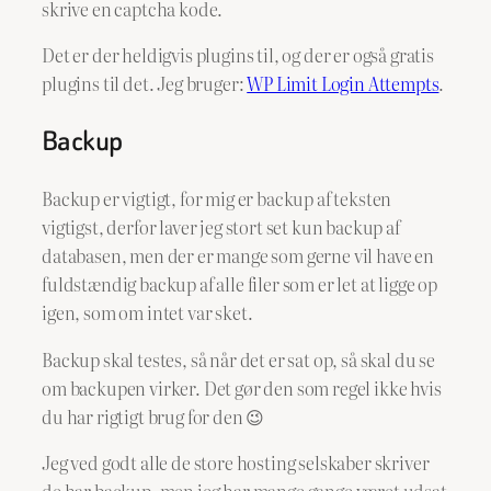
skrive en captcha kode.
Det er der heldigvis plugins til, og der er også gratis
plugins til det. Jeg bruger:
WP Limit Login Attempts
.
Backup
Backup er vigtigt, for mig er backup af teksten
vigtigst, derfor laver jeg stort set kun backup af
databasen, men der er mange som gerne vil have en
fuldstændig backup af alle filer som er let at ligge op
igen, som om intet var sket.
Backup skal testes, så når det er sat op, så skal du se
om backupen virker. Det gør den som regel ikke hvis
du har rigtigt brug for den 😉
Jeg ved godt alle de store hosting selskaber skriver