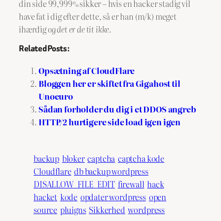
din side 99,999% sikker – hvis en hacker stadig vil
have fat i dig efter dette, så er han (m/k) meget
ihærdig
og det er de tit ikke.
Related Posts:
Opsætning af CloudFlare
Bloggen her er skiftet fra Gigahost til
Unoeuro
Sådan forholder du dig i et DDOS angreb
HTTP/2 hurtigere side load igen igen
backup
bloker
captcha
captcha kode
Cloudflare
db backup wordpress
DISALLOW_FILE_EDIT
firewall
hack
hacket
kode
opdater wordpress
open
source
pluigns
Sikkerhed
wordpress