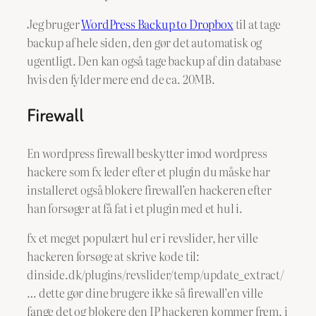
Jeg bruger
WordPress Backup to Dropbox
til at tage
backup af hele siden, den gør det automatisk og
ugentligt. Den kan også tage backup af din database
hvis den fylder mere end de ca. 20MB.
Firewall
En wordpress firewall beskytter imod wordpress
hackere som fx leder efter et plugin du måske har
installeret også blokere firewall’en hackeren efter
han forsøger at få fat i et plugin med et hul i.
fx et meget populært hul er i revslider, her ville
hackeren forsøge at skrive kode til:
dinside.dk/plugins/revslider/temp/update_extract/
… dette gør dine brugere ikke så firewall’en ville
fange det og blokere den IP hackeren kommer frem, i