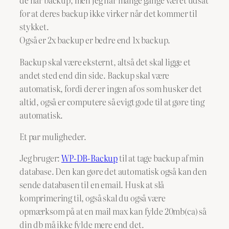
de har backup, men jeg har mange gange været udsat
for at deres backup ikke virker når det kommer til
stykket.
Også er 2x backup er bedre end 1x backup.
Backup skal være eksternt, altså det skal ligge et
andet sted end din side. Backup skal være
automatisk, fordi der er ingen af os som husker det
altid, også er computere så evigt gode til at gøre ting
automatisk.
Et par muligheder.
Jeg bruger:
WP-DB-Backup
til at tage backup af min
database. Den kan gøre det automatisk også kan den
sende databasen til en email. Husk at slå
komprimering til, også skal du også være
opmærksom på at en mail max kan fylde 20mb(ca) så
din db må ikke fylde mere end det.