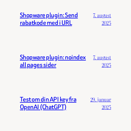
Shopware plugin: Send
7. august
rabatkode med i URL
2025
Shopware plugin: noindex
7. august
all pages sider
2025
Test om din API key fra
29. januar
OpenAI (ChatGPT)
2025