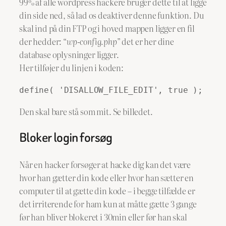
99% af alle wordpress hackere bruger dette til at ligge
din side ned, så lad os deaktiver denne funktion. Du
skal ind på din FTP og i hoved mappen ligger en fil
der hedder: “
wp-config.php
” det er her dine
database oplysninger ligger.
Her tilføjer du linjen i koden:
define( 'DISALLOW_FILE_EDIT', true );
Den skal bare stå som mit. Se billedet.
Bloker login forsøg
Når en hacker forsøger at hacke dig kan det være
hvor han gætter din kode eller hvor han sætter en
computer til at gætte din kode – i begge tilfælde er
det irriterende for ham kun at måtte gætte 3 gange
før han bliver blokeret i 30min eller før han skal