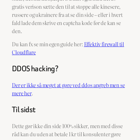
gratis verison sætte den til at stoppe alle kinesere,
russere og ukrainere fra at se din side – eller i hvert
fald lade dem skrive en captcha kode før de kan se
den.
Du kan fx se min egen guide her:
Effektiv firewall til
Cloudflare
DDOS hacking?
Der er ikke så meget at gøre ved ddos angreb men se
mere her
.
Til sidst
Dette gør ikke din side 100% sikker, men med disse
råd kan du uden at betale 1 kr til konsulenter gøre