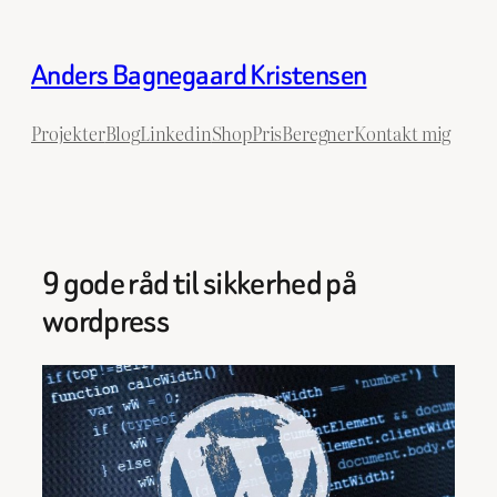
Spring
til
Anders Bagnegaard Kristensen
indhold
Projekter
Blog
Linkedin
ShopPrisBeregner
Kontakt mig
9 gode råd til sikkerhed på
wordpress