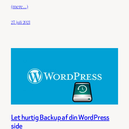
(mere…)
27. juli 2021
Let hurtig Backup af din WordPress
side