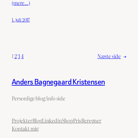
(mere…)
1. juli 2017
1
2
3
4
Næste side
→
Anders Bagnegaard Kristensen
Personlige blog/info side
Projekter
Blog
Linkedin
ShopPrisBeregner
Kontakt mig