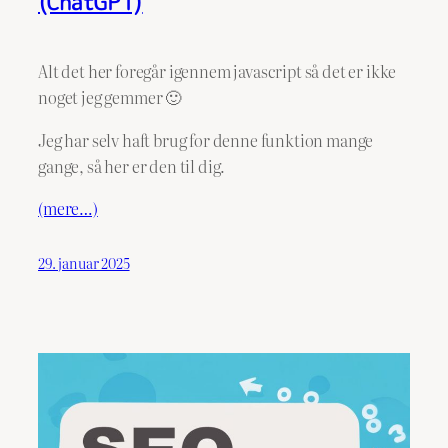
(ChatGPT)
Alt det her foregår igennem javascript så det er ikke
noget jeg gemmer 🙂
Jeg har selv haft brug for denne funktion mange
gange, så her er den til dig.
(mere…)
29. januar 2025